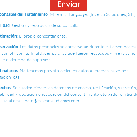
Enviar
ponsable del Tratamiento
: Millennial Languages (Invertia Soluciones, S.L.)
lidad
: Gestión y resolución de su consulta.
itimación
: El propio consentimiento.
servación
: Los datos personales se conservarán durante el tiempo necesa
 cumplir con las finalidades para las que fueron recabados y mientras no 
cite el derecho de supresión.
inatarios
: No tenemos previsto ceder los datos a terceros, salvo por
gación legal.
echos
: Se pueden ejercer los derechos de acceso, rectificación, supresión,
abilidad y oposición o revocación del consentimiento otorgado remitiend
citud al email: hello@millennial-idiomas.com.