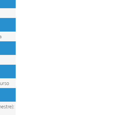
a
curso
estre):