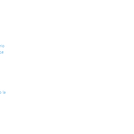
rio
se
o la